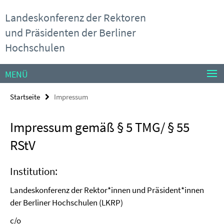
Springe
Service-
Landeskonferenz der Rektoren
direkt
Navigation
zu
und Präsidenten der Berliner
Inhalt
Hochschulen
MENÜ
Startseite
Impressum
Impressum gemäß § 5 TMG/ § 55
RStV
Institution:
Landeskonferenz der Rektor*innen und Präsident*innen
der Berliner Hochschulen (LKRP)
c/o