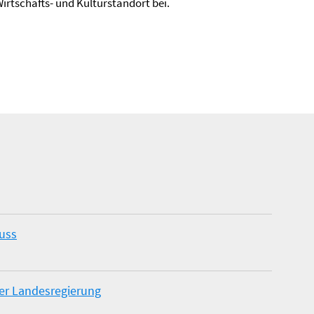
irtschafts- und Kulturstandort bei.
huss
ner Landesregierung